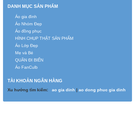
DANH MỤC SẢN PHẨM
Áo gia đình
Áo Nhóm Đẹp
Áo đồng phục
HÌNH CHỤP THẬT SẢN PHẨM
Áo Lớp Đẹp
Mẹ và Bé
QUẦN ĐI BIỂN
Áo FanCulb
TÀI KHOẢN NGÂN HÀNG
Xu hướng tìm kiếm:
ao gia dinh
|
ao dong phuc gia dinh
Tư vấn miễn phí
0963.16.36.76