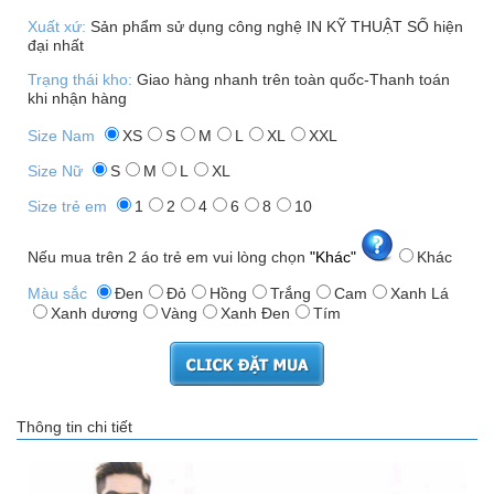
Xuất xứ:
Sản phẩm sử dụng công nghệ IN KỸ THUẬT SỐ hiện
đại nhất
Trạng thái kho:
Giao hàng nhanh trên toàn quốc-Thanh toán
khi nhận hàng
Size Nam
XS
S
M
L
XL
XXL
Size Nữ
S
M
L
XL
Size trẻ em
1
2
4
6
8
10
Nếu mua trên 2 áo trẻ em vui lòng chọn
"Khác"
Khác
Màu sắc
Đen
Đỏ
Hồng
Trắng
Cam
Xanh Lá
Xanh dương
Vàng
Xanh Đen
Tím
Thông tin chi tiết