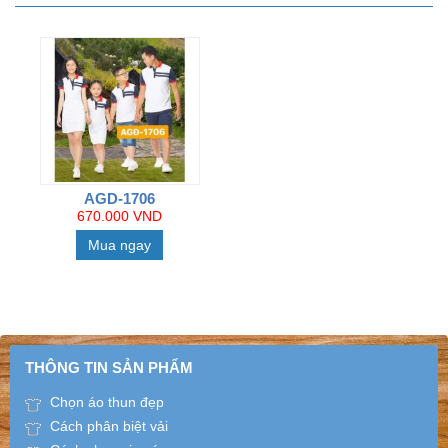
AGD-1706
670.000 VND
Mua ngay
THÔNG TIN SẢN PHẨM
Chọn áo thun đẹp
Cách phân biệt vải