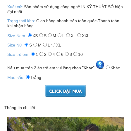
Xuất xứ:
Sản phẩm sử dụng công nghệ IN KỸ THUẬT SỐ hiện
đại nhất
Trạng thái kho:
Giao hàng nhanh trên toàn quốc-Thanh toán
khi nhận hàng
Size Nam
XS
S
M
L
XL
XXL
Size Nữ
S
M
L
XL
Size trẻ em
1
2
4
6
8
10
Nếu mua trên 2 áo trẻ em vui lòng chọn
"Khác"
Khác
Màu sắc
Trắng
Thông tin chi tiết