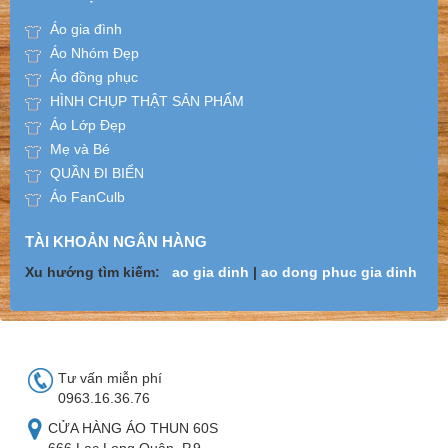
Áo gia đình
Áo Nhóm Đẹp
Áo đồng phục
HÌNH CHỤP THẬT SẢN PHẨM
Áo Lớp Đẹp
Mẹ và Bé
QUẦN ĐI BIỂN
Áo FanCulb
TÀI KHOẢN NGÂN HÀNG
Xu hướng tìm kiếm:
ao gia dinh
|
ao dong phuc gia dinh
Tư vấn miễn phí
0963.16.36.76
CỬA HÀNG ÁO THUN 60S