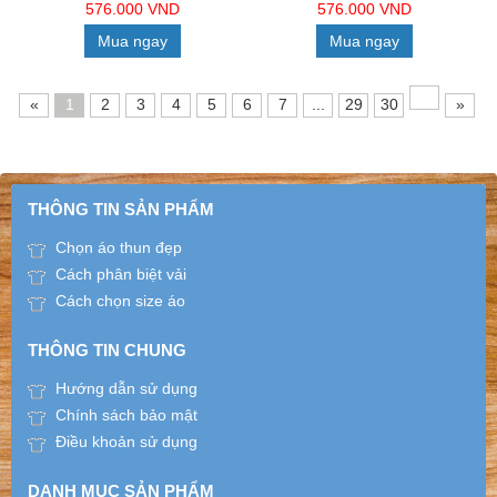
576.000 VND
576.000 VND
Mua ngay
Mua ngay
«
1
2
3
4
5
6
7
...
29
30
»
THÔNG TIN SẢN PHẨM
Chọn áo thun đẹp
Cách phân biệt vải
Cách chọn size áo
THÔNG TIN CHUNG
Hướng dẫn sử dụng
Chính sách bảo mật
Điều khoản sử dụng
DANH MỤC SẢN PHẨM